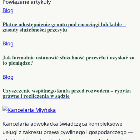
Powiązane artykuły
Blog
Płatne udostępnienie gruntu pod rurociągi lub kable –
zasady służebności przesyłu
Blog
Jak formalnie ustanowić służebność przesyłu i uzyskać za
to pieniądze?
Blog
Czyszczenie wspólnego konta przed rozwodem – ryzyka
prawne i rozliczenia w sądzie
Kancelaria adwokacka świadcząca kompleksowe
usługi z zakresu prawa cywilnego i gospodarczego —