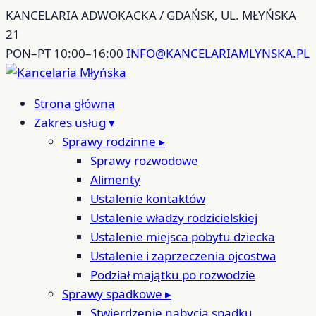
Przejdź
KANCELARIA ADWOKACKA / GDAŃSK, UL. MŁYŃSKA
do
21
treści
PON–PT 10:00–16:00
INFO@KANCELARIAMLYNSKA.PL
Strona główna
Zakres usług
▾
Sprawy rodzinne
▸
Sprawy rozwodowe
Alimenty
Ustalenie kontaktów
Ustalenie władzy rodzicielskiej
Ustalenie miejsca pobytu dziecka
Ustalenie i zaprzeczenia ojcostwa
Podział majątku po rozwodzie
Sprawy spadkowe
▸
Stwierdzenie nabycia spadku