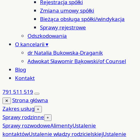
Rejestracja spółki
Zmiana umowy spółki
Bieżąca obsługa spółki/windykacja
Sprawy rejestrowe
Odszkodowania
O kancelarii
▾
dr Natalia Bukowska-Draganik
Adwokat Sławomir Bąkowski/of Counsel
Blog
Kontakt
791 511 519
Strona główna
✕
Zakres usług
+
Sprawy rodzinne
+
Sprawy rozwodowe
Alimenty
Ustalenie
kontaktów
Ustalenie władzy rodzicielskiej
Ustalenie