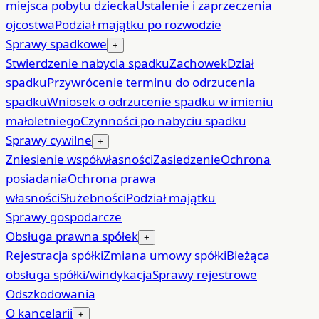
miejsca pobytu dziecka
Ustalenie i zaprzeczenia
ojcostwa
Podział majątku po rozwodzie
Sprawy spadkowe
+
Stwierdzenie nabycia spadku
Zachowek
Dział
spadku
Przywrócenie terminu do odrzucenia
spadku
Wniosek o odrzucenie spadku w imieniu
małoletniego
Czynności po nabyciu spadku
Sprawy cywilne
+
Zniesienie współwłasności
Zasiedzenie
Ochrona
posiadania
Ochrona prawa
własności
Służebności
Podział majątku
Sprawy gospodarcze
Obsługa prawna spółek
+
Rejestracja spółki
Zmiana umowy spółki
Bieżąca
obsługa spółki/windykacja
Sprawy rejestrowe
Odszkodowania
O kancelarii
+