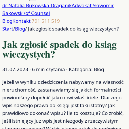
dr Natalia Bukowska-Draganik
Adwokat Sławomir
Bąkowski/of Counsel
Blog
Kontakt
791 511 519
Start
/
Blog
/
Jak zgłosić spadek do ksiąg wieczystych?
Jak zgłosić spadek do ksiąg
wieczystych?
31.07.2023 · 6 min czytania · Kategoria: Blog
Jeżeli w wyniku dziedziczenia nabywamy na własność
nieruchomość, zastanawiamy się jakich formalności
powinniśmy dopełnić jako nowi właściciele. Dlaczego
wpis naszego prawa do księgi jest taki istotny? Jak
prawidłowo dokonać wpisu? Ile to kosztuje? Co zrobić,
jeśli istniejący już wpis jest niezgody z rzeczywistym
stanem prawnym? W dzisiejszym artykule omówimy