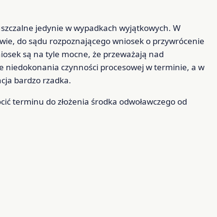
puszczalne jedynie w wypadkach wyjątkowych. W
awie, do sądu rozpoznającego wniosek o przywrócenie
niosek są na tyle mocne, że przeważają nad
e niedokonania czynności procesowej w terminie, a w
acja bardzo rzadka.
cić terminu do złożenia środka odwoławczego od