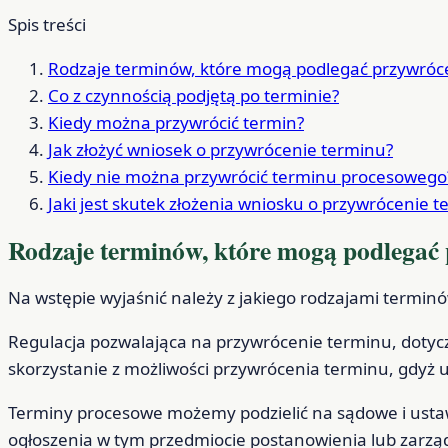
Spis treści
Rodzaje terminów, które mogą podlegać przywróc
Co z czynnością podjętą po terminie?
Kiedy można przywrócić termin?
Jak złożyć wniosek o przywrócenie terminu?
Kiedy nie można przywrócić terminu procesowego
Jaki jest skutek złożenia wniosku o przywrócenie 
Rodzaje terminów, które mogą podlegać
Na wstępie wyjaśnić należy z jakiego rodzajami termin
Regulacja pozwalająca na przywrócenie terminu, dotyc
skorzystanie z możliwości przywrócenia terminu, gdyż
Terminy procesowe możemy podzielić na sądowe i ustaw
ogłoszenia w tym przedmiocie postanowienia lub zarząd