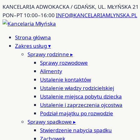
Przejdź
KANCELARIA ADWOKACKA / GDAŃSK, UL. MŁYŃSKA 21
do
PON–PT 10:00–16:00
INFO@KANCELARIAMLYNSKA.PL
treści
Strona główna
Zakres usług
▾
Sprawy rodzinne
▸
Sprawy rozwodowe
Alimenty
Ustalenie kontaktów
Ustalenie władzy rodzicielskiej
Ustalenie miejsca pobytu dziecka
Ustalenie i zaprzeczenia ojcostwa
Podział majątku po rozwodzie
Sprawy spadkowe
▸
Stwierdzenie nabycia spadku
Zachowek