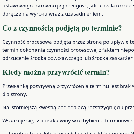
ustawowego, zarówno jego długość, jak i chwila rozpoczę
doręczenia wyroku wraz z uzasadnieniem.
Co z czynnością podjętą po terminie?
Czynność procesowa podjęta przez stronę po upływie t
termin dokonania czynności procesowej z faktem niepod
odrzucenie środka odwoławczego lub środka zaskarżen
Kiedy można przywrócić termin?
Przesłanką pozytywną przywrócenia terminu jest brak
dla strony.
Najistotniejszą kwestią podlegającą rozstrzygnięciu pr
Wskazuje się, iż o braku winy w uchybieniu terminowi mo
– choroba strony lub jej przedstawiciela, która uniemoż