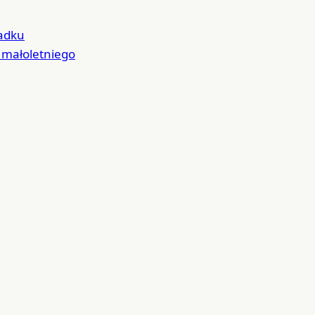
padku
 małoletniego