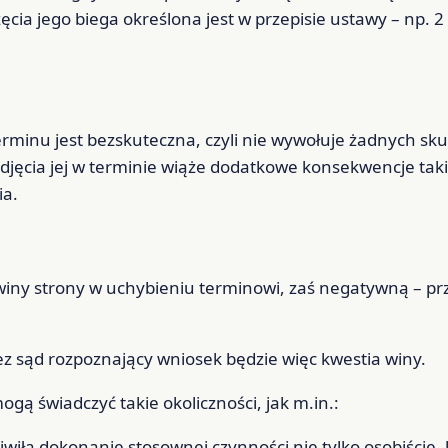
cia jego biega określona jest w przepisie ustawy – np. 2 
erminu jest bezskuteczna, czyli nie wywołuje żadnych s
jęcia jej w terminie wiąże dodatkowe konsekwencje takie
ia.
 winy strony w uchybieniu terminowi, zaś negatywną – 
zez sąd rozpoznający wniosek będzie więc kwestia winy.
gą świadczyć takie okoliczności, jak m.in.:
liwiła dokonanie stosownej czynności nie tylko osobiście,