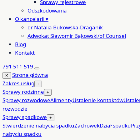
Sprawy rejestrowe
Odszkodowania
O kancelarii
▾
dr Natalia Bukowska-Draganik
Adwokat Sławomir Bąkowski/of Counsel
Blog
Kontakt
791 511 519
Strona główna
✕
Zakres usług
+
Sprawy rodzinne
+
Sprawy rozwodowe
Alimenty
Ustalenie kontaktów
Ustale
rozwodzie
Sprawy spadkowe
+
Stwierdzenie nabycia spadku
Zachowek
Dział spadku
Prz
nabyciu spadku