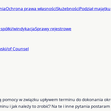
nia
Ochrona prawa własności
Służebności
Podział majątku
 spółki/windykacja
Sprawy rejestrowe
ski/of Counsel
kują pomocy w związku upływem terminu do dokonania okr
inu i jak należy to zrobić? Na te i inne pytania postaram 