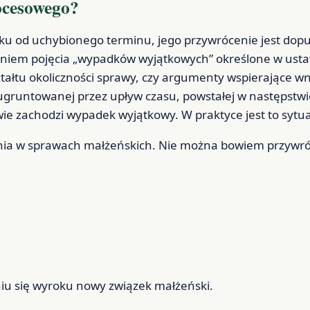
ocesowego?
roku od uchybionego terminu, jego przywrócenie jest do
śleniem pojęcia „wypadków wyjątkowych” określone w ust
tałtu okoliczności sprawy, czy argumenty wspierające w
ugruntowanej przez upływ czasu, powstałej w następstwi
wie zachodzi wypadek wyjątkowy. W praktyce jest to sytu
enia w sprawach małżeńskich. Nie można bowiem przywró
niu się wyroku nowy związek małżeński.