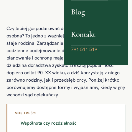
Blog
Czy lepiej gospodarować dobytkiem razem, czy każdy z
Kontakt
osobna? To jedno z ważniejszych pytań, przed jakimi
staje rodzina. Zarządzanie majątkiem to nie tylko
791 511 519
codzienne podejmowanie decyzji o wydatkach, ale też
planowanie i ochronę majątku przed ryzykiem. Jako
dziedzina doradztwa zyskało zresztą popularność
dopiero od lat 90. XX wieku, a dziś korzystają z niego
zarówno rodziny, jak i przedsiębiorcy. Poniżej krótko
porównujemy dostępne formy i wyjaśniamy, kiedy w grę
wchodzi sąd opiekuńczy.
SPIS TREŚCI
Wspólnota czy rozdzielność