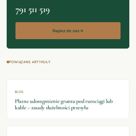
791 511 519
Napisz do nas
→
POWIĄZANE ARTYKUŁY
BLOG
Płatne udostępnienie gruntu pod rurociągi lub
kable – zasady służebności przesyłu