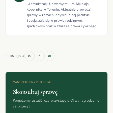
i Administracji Uniwersytetu im. Mikołaja
Kopernika w Toruniu. Aktualnie prowadzi
sprawy w ramach indywidualnej praktyki.
Specjalizuje się w prawie rodzinnym,
spadkowym oraz w zakresie prawa cywilnego.
in
f
✉
UDOSTĘPNIJ
MASZ PODOBNY PROBLEM?
Skonsultuj sprawę
Pomożemy ustalić, czy przysługuje Ci wynagrodzenie
za przesył.