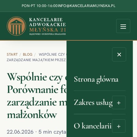
Przejdź do treści
PON–PT 10:00–16:00
INFO@KANCELARIAMLYNSKA.PL
✕
START
/
BLOG
/
WSPÓLNIE CZY OSOBNO? PORÓWNANIE FORM –
ZARZĄDZANIE MAJĄTKIEM PRZEZ MAŁŻONKÓW
Wspólnie czy osobno?
Strona główna
Porównanie form –
zarządzanie majątkiem przez
Zakres usług
+
małżonków
O kancelarii
+
22.06.2026 · 5 min czytania · Kategoria: Blog