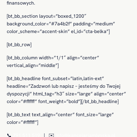
finansowych.
[bt_bb_section layout=”boxed_1200″
background_color=”#7a4b2f” padding=”medium”
color_scheme=”accent-skin” el_id=”cta-belka”]
[bt_bb_row]
[bt_bb_column width=”1/1″ align=”center”
vertical_align=”middle”]
[bt_bb_headline font_subset=”latin,latin-ext”
headline=”Zadzwoń lub napisz – jesteśmy do Twojej
dyspozycji” html_tag=”h3″ size=”large” align=”center”
color=”#ffffff” font_weight=”bold”][/bt_bb_headline]
[bt_bb_text text_align=”center” font_size=”large”
color=”#ffffff”]
📞
791 511 519
| ✉️
info@kancelariamlynska.pl