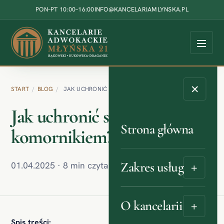
Przejdź do treści
PON–PT 10:00–16:00
INFO@KANCELARIAMLYNSKA.PL
✕
START
/
BLOG
/
JAK UCHRONIĆ SPADEK PRZED KOMORNIKIEM?
Jak uchronić spadek przed
Strona główna
komornikiem?
Zakres usług
01.04.2025 · 8 min czytania · Kategoria: Blog
+
O kancelarii
+
Spis treści: