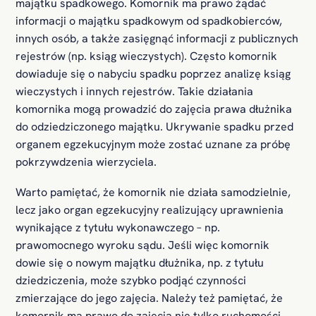
majątku spadkowego. Komornik ma prawo żądać
informacji o majątku spadkowym od spadkobierców,
innych osób, a także zasięgnąć informacji z publicznych
rejestrów (np. ksiąg wieczystych). Często komornik
dowiaduje się o nabyciu spadku poprzez analizę ksiąg
wieczystych i innych rejestrów. Takie działania
komornika mogą prowadzić do zajęcia prawa dłużnika
do odziedziczonego majątku. Ukrywanie spadku przed
organem egzekucyjnym może zostać uznane za próbę
pokrzywdzenia wierzyciela.​
Warto pamiętać, że komornik nie działa samodzielnie,
lecz jako organ egzekucyjny realizujący uprawnienia
wynikające z tytułu wykonawczego – np.
prawomocnego wyroku sądu. Jeśli więc komornik
dowie się o nowym majątku dłużnika, np. z tytułu
dziedziczenia, może szybko podjąć czynności
zmierzające do jego zajęcia. Należy też pamiętać, że
komornik ma prawo do zajęcia nie tylko ruchomości,