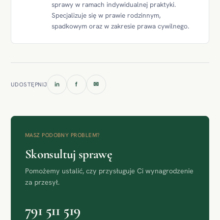
sprawy w ramach indywidualnej praktyki.
Specjalizuje się w prawie rodzinnym,
spadkowym oraz w zakresie prawa cywilnego.
in
f
✉
UDOSTĘPNIJ
MASZ PODOBNY PROBLEM?
Skonsultuj sprawę
Pomożemy ustalić, czy przysługuje Ci wynagrodzenie
za przesył.
791 511 519