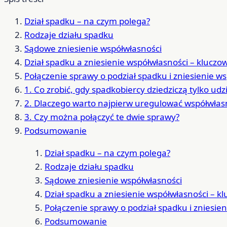
Dział spadku – na czym polega?
Rodzaje działu spadku
Sądowe zniesienie współwłasności
Dział spadku a zniesienie współwłasności – kluczo
Połączenie sprawy o podział spadku i zniesienie wsp
1. Co zrobić, gdy spadkobiercy dziedziczą tylko ud
2. Dlaczego warto najpierw uregulować współwłas
3. Czy można połączyć te dwie sprawy?
Podsumowanie
Dział spadku – na czym polega?
Rodzaje działu spadku
Sądowe zniesienie współwłasności
Dział spadku a zniesienie współwłasności – k
Połączenie sprawy o podział spadku i zniesieni
Podsumowanie