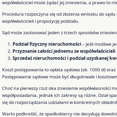
współwłaściciel może żądać jej zniesienia, a prawo to n
Procedura rozpoczyna się od złożenia wniosku do sąd
współwłaścicieli i propozycję podziału.
Sąd może zastosować jeden z trzech sposobów zniesien
Podział fizyczny nieruchomości
– jeśli możliwe j
Przyznanie całości jednemu ze współwłaścicieli
Sprzedaż nieruchomości i podział uzyskanej kw
Koszt postępowania to opłata sądowa (ok. 1000 zł) oraz
Postępowanie sądowe może być długotrwałe i kosztown
Choć na pierwszy rzut oka zniesienie współwłasności m
współposiadania, jednak ich zakresy są różne. Dział s
się do rozporządzania udziałami w konkretnych składn
Warto podkreślić, że spadkobiercy nie decydują dowolnie