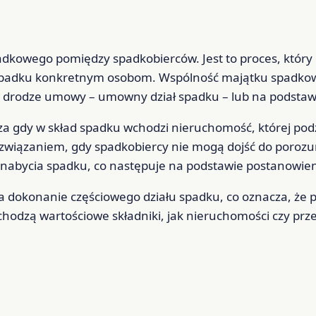
padkowego pomiędzy spadkobierców. Jest to proces, któr
spadku konkretnym osobom. Wspólność majątku spadkowe
 drodze umowy – umowny dział spadku – lub na podstawie
zcza gdy w skład spadku wchodzi nieruchomość, której p
wiązaniem, gdy spadkobiercy nie mogą dojść do porozum
 nabycia spadku, co następuje na podstawie postanowien
a dokonanie częściowego działu spadku, co oznacza, że 
hodzą wartościowe składniki, jak nieruchomości czy pr