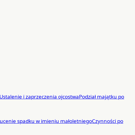
Ustalenie i zaprzeczenia ojcostwa
Podział majątku po
ucenie spadku w imieniu małoletniego
Czynności po