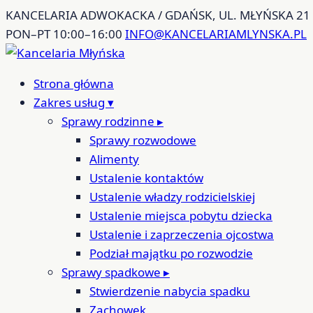
Przejdź
KANCELARIA ADWOKACKA / GDAŃSK, UL. MŁYŃSKA 21
do
PON–PT 10:00–16:00
INFO@KANCELARIAMLYNSKA.PL
treści
Strona główna
Zakres usług
▾
Sprawy rodzinne
▸
Sprawy rozwodowe
Alimenty
Ustalenie kontaktów
Ustalenie władzy rodzicielskiej
Ustalenie miejsca pobytu dziecka
Ustalenie i zaprzeczenia ojcostwa
Podział majątku po rozwodzie
Sprawy spadkowe
▸
Stwierdzenie nabycia spadku
Zachowek