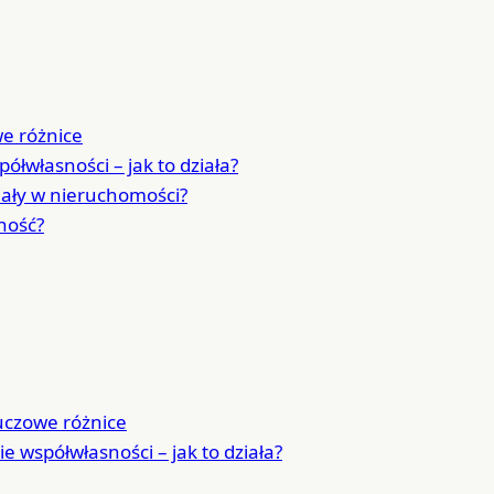
we różnice
ółwłasności – jak to działa?
ziały w nieruchomości?
ność?
luczowe różnice
e współwłasności – jak to działa?