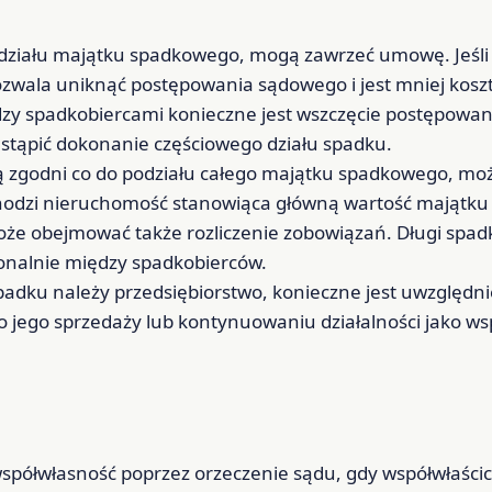
odziału majątku spadkowego, mogą zawrzeć umowę. Jeśl
zwala uniknąć postępowania sądowego i jest mniej kosz
y spadkobiercami konieczne jest wszczęcie postępowani
stąpić dokonanie częściowego działu spadku.
 są zgodni co do podziału całego majątku spadkowego, mo
chodzi nieruchomość stanowiąca główną wartość majątku 
oże obejmować także rozliczenie zobowiązań. Długi spa
jonalnie między spadkobierców.
 spadku należy przedsiębiorstwo, konieczne jest uwzględn
jego sprzedaży lub kontynuowaniu działalności jako wsp
spółwłasność poprzez orzeczenie sądu, gdy współwłaścic