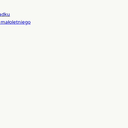
padku
 małoletniego