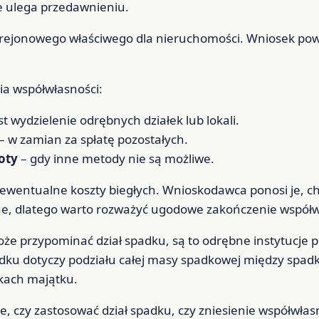
ie ulega przedawnieniu.
u rejonowego właściwego dla nieruchomości. Wniosek po
ia współwłasności:
est wydzielenie odrębnych działek lub lokali.
– w zamian za spłatę pozostałych.
oty
– gdy inne metody nie są możliwe.
 ewentualne koszty biegłych. Wnioskodawca ponosi je, ch
e, dlatego warto rozważyć ugodowe zakończenie współw
oże przypominać dział spadku, są to odrębne instytucje
padku dotyczy podziału całej masy spadkowej między spad
ikach majątku.
, czy zastosować dział spadku, czy zniesienie współwłasn