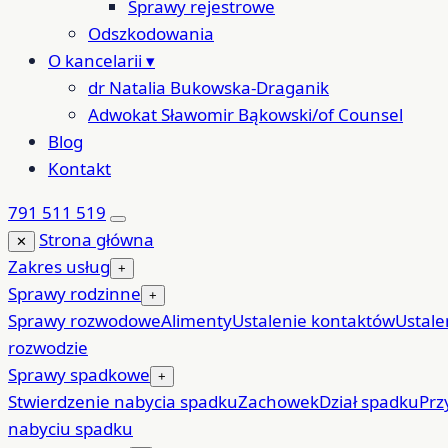
Sprawy rejestrowe
Odszkodowania
O kancelarii
▾
dr Natalia Bukowska-Draganik
Adwokat Sławomir Bąkowski/of Counsel
Blog
Kontakt
791 511 519
Strona główna
✕
Zakres usług
+
Sprawy rodzinne
+
Sprawy rozwodowe
Alimenty
Ustalenie kontaktów
Ustale
rozwodzie
Sprawy spadkowe
+
Stwierdzenie nabycia spadku
Zachowek
Dział spadku
Prz
nabyciu spadku