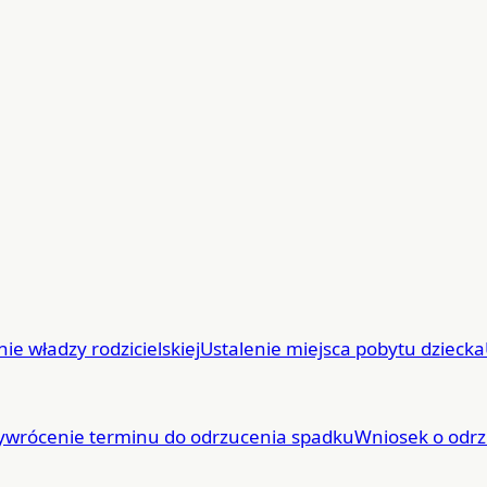
nie władzy rodzicielskiej
Ustalenie miejsca pobytu dziecka
ywrócenie terminu do odrzucenia spadku
Wniosek o odrz