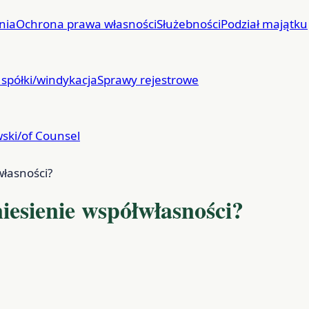
nia
Ochrona prawa własności
Służebności
Podział majątku
 spółki/windykacja
Sprawy rejestrowe
ski/of Counsel
własności?
niesienie współwłasności?