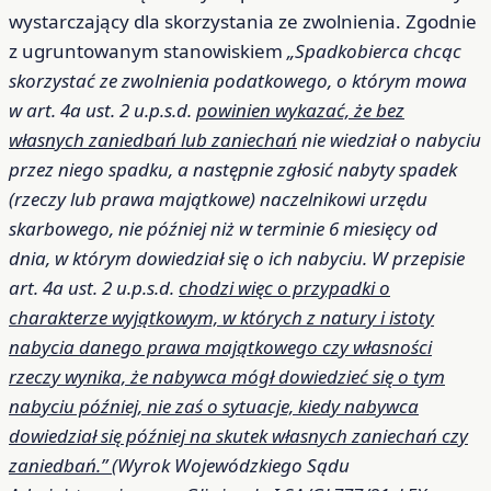
wystarczający dla skorzystania ze zwolnienia. Zgodnie
z ugruntowanym stanowiskiem
„Spadkobierca chcąc
skorzystać ze zwolnienia podatkowego, o którym mowa
w art. 4a ust. 2 u.p.s.d.
powinien wykazać, że bez
własnych zaniedbań lub zaniechań
nie wiedział o nabyciu
przez niego spadku, a następnie zgłosić nabyty spadek
(rzeczy lub prawa majątkowe) naczelnikowi urzędu
skarbowego, nie później niż w terminie 6 miesięcy od
dnia, w którym dowiedział się o ich nabyciu. W przepisie
art. 4a ust. 2 u.p.s.d.
chodzi więc o przypadki o
charakterze wyjątkowym, w których z natury i istoty
nabycia danego prawa majątkowego czy własności
rzeczy wynika, że nabywca mógł dowiedzieć się o tym
nabyciu później, nie zaś o sytuacje, kiedy nabywca
dowiedział się później na skutek własnych zaniechań czy
zaniedbań.”
(Wyrok Wojewódzkiego Sądu