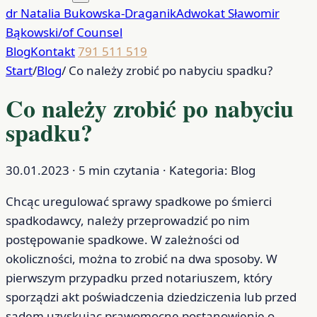
dr Natalia Bukowska-Draganik
Adwokat Sławomir
Bąkowski/of Counsel
Blog
Kontakt
791 511 519
Start
/
Blog
/
Co należy zrobić po nabyciu spadku?
Co należy zrobić po nabyciu
spadku?
30.01.2023 · 5 min czytania · Kategoria: Blog
Chcąc uregulować sprawy spadkowe po śmierci
spadkodawcy, należy przeprowadzić po nim
postępowanie spadkowe. W zależności od
okoliczności, można to zrobić na dwa sposoby. W
pierwszym przypadku przed notariuszem, który
sporządzi akt poświadczenia dziedziczenia lub przed
sądem uzyskując prawomocne postanowienie o