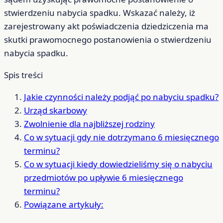
stwierdzeniu nabycia spadku. Wskazać należy, iż
zarejestrowany akt poświadczenia dziedziczenia ma
skutki prawomocnego postanowienia o stwierdzeniu
nabycia spadku.
Spis treści
Jakie czynności należy podjąć po nabyciu spadku?
Urząd skarbowy
Zwolnienie dla najbliższej rodziny
Co w sytuacji gdy nie dotrzymano 6 miesięcznego
terminu?
Co w sytuacji kiedy dowiedzieliśmy się o nabyciu
przedmiotów po upływie 6 miesięcznego
terminu?
Powiązane artykuły: