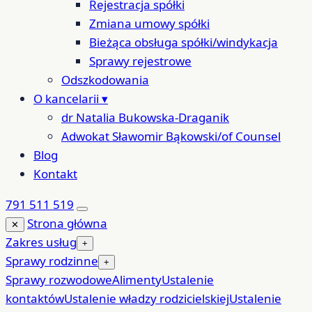
Rejestracja spółki
Zmiana umowy spółki
Bieżąca obsługa spółki/windykacja
Sprawy rejestrowe
Odszkodowania
O kancelarii
▾
dr Natalia Bukowska-Draganik
Adwokat Sławomir Bąkowski/of Counsel
Blog
Kontakt
791 511 519
Strona główna
✕
Zakres usług
+
Sprawy rodzinne
+
Sprawy rozwodowe
Alimenty
Ustalenie
kontaktów
Ustalenie władzy rodzicielskiej
Ustalenie