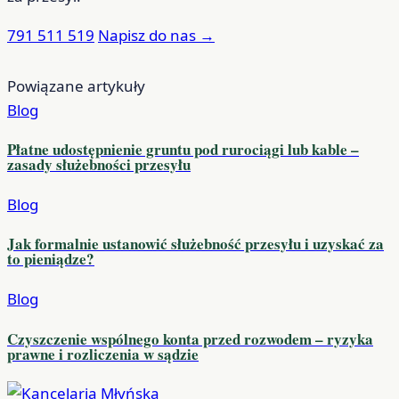
791 511 519
Napisz do nas
→
Powiązane artykuły
Blog
Płatne udostępnienie gruntu pod rurociągi lub kable –
zasady służebności przesyłu
Blog
Jak formalnie ustanowić służebność przesyłu i uzyskać za
to pieniądze?
Blog
Czyszczenie wspólnego konta przed rozwodem – ryzyka
prawne i rozliczenia w sądzie