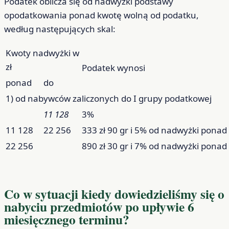
Podatek oblicza się od nadwyżki podstawy
opodatkowania ponad kwotę wolną od podatku,
według następujących skal:
Kwoty nadwyżki w
zł
Podatek wynosi
ponad
do
1) od nabywców zaliczonych do I grupy podatkowej
11 128
3%
11 128
22 256
333 zł 90 gr i 5% od nadwyżki ponad 
22 256
890 zł 30 gr i 7% od nadwyżki ponad 
Co w sytuacji kiedy dowiedzieliśmy się o
nabyciu przedmiotów po upływie 6
miesięcznego terminu?