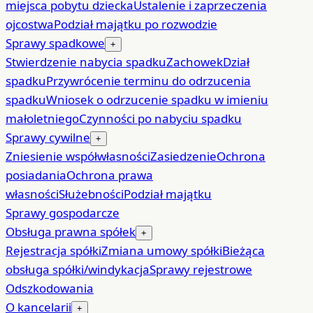
miejsca pobytu dziecka
Ustalenie i zaprzeczenia
ojcostwa
Podział majątku po rozwodzie
Sprawy spadkowe
+
Stwierdzenie nabycia spadku
Zachowek
Dział
spadku
Przywrócenie terminu do odrzucenia
spadku
Wniosek o odrzucenie spadku w imieniu
małoletniego
Czynności po nabyciu spadku
Sprawy cywilne
+
Zniesienie współwłasności
Zasiedzenie
Ochrona
posiadania
Ochrona prawa
własności
Służebności
Podział majątku
Sprawy gospodarcze
Obsługa prawna spółek
+
Rejestracja spółki
Zmiana umowy spółki
Bieżąca
obsługa spółki/windykacja
Sprawy rejestrowe
Odszkodowania
O kancelarii
+