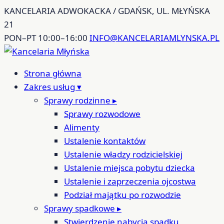
Przejdź
KANCELARIA ADWOKACKA / GDAŃSK, UL. MŁYŃSKA
do
21
treści
PON–PT 10:00–16:00
INFO@KANCELARIAMLYNSKA.PL
Strona główna
Zakres usług
▾
Sprawy rodzinne
▸
Sprawy rozwodowe
Alimenty
Ustalenie kontaktów
Ustalenie władzy rodzicielskiej
Ustalenie miejsca pobytu dziecka
Ustalenie i zaprzeczenia ojcostwa
Podział majątku po rozwodzie
Sprawy spadkowe
▸
Stwierdzenie nabycia spadku